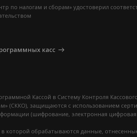
тр по налогам и сборам» удостоверил соответ
ательством
рограммных касс
граммной Кассой в Систему Контроля Кассово
ам» (СККО), защищаются с использованием серт
формации (шифрование, электронная цифровая 
 которой обрабатываются данные, отнесенные к