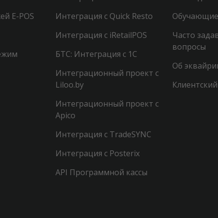
ей E-POS
Интеграция с Quick Resto
Обучающие
Интеграция с iRetailPOS
Часто зада
вопросы
ежим
БТС: Интеграция с 1С
Об эквайри
Интеграционный проект с
Liloo.by
Клиентский
Интеграционный проект с
Apico
Интеграция с TradeSYNC
Интеграция с Posterix
API Программной кассы