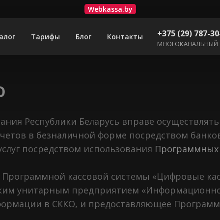
Webkassa.by
+375 (29) 787-30
алог
Тарифы
Блог
Контакты
МНОГОКАНАЛЬНЫЙ
о
ования Республики Беларусь вправе осуществлят
счетов в безналичной форме посредством банко
услуг посредством использования
Программных 
 Программной кассовой системы «Цифровые кас
ским унитарным предприятием «Информационно-
формации в СККО, и предоставляющее Программн