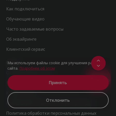
Как подключиться
Обучающие видео
Часто задаваемые вопросы
Об эквайринге
Клиентский сервис
О нас
Мы используем файлы cookie для улучшения работы
сайта.
Подробнее об этом
О Программной кассе
ПОЛУЧИТЬ
КОНСУЛЬТАЦИЮ
Принять
Пресса о нас
Клиенты о нас
Отклонить
Нам доверяют (банки, интеграторы и др.)
Политика обработки персональных данных