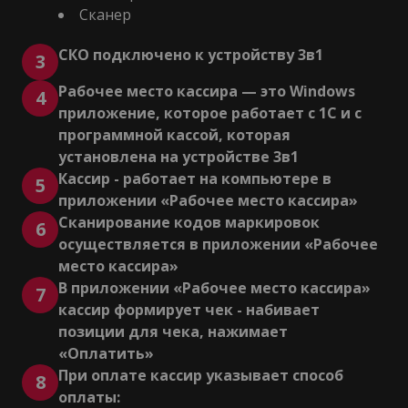
Сканер
СКО подключено к устройству 3в1
3
Рабочее место кассира — это Windows
4
приложение, которое работает с 1С и с
программной кассой, которая
установлена на устройстве 3в1
Кассир - работает на компьютере в
5
приложении «Рабочее место кассира»
Сканирование кодов маркировок
6
осуществляется в приложении «Рабочее
место кассира»
В приложении «Рабочее место кассира»
7
кассир формирует чек - набивает
позиции для чека, нажимает
«Оплатить»
При оплате кассир указывает способ
8
оплаты: