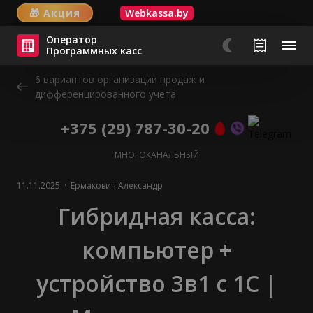
🎁
Акция
Webkassa.by
Оператор
Программных касс
6 вариантов организации продаж и
дифференцированного учета
+375 (29) 787-30-20
МНОГОКАНАЛЬНЫЙ
11.11.2025
·
Ермакович Александр
Гибридная касса:
компьютер +
устройство 3в1 с 1С |